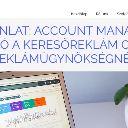
Kezdőlap
Rólunk
Szolgá
NLAT: ACCOUNT MANA
IÓ A KERESŐREKLÁM 
EKLÁMÜGYNÖKSÉGN