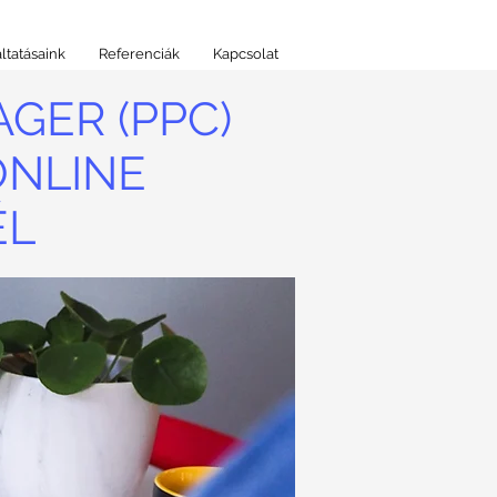
ltatásaink
Referenciák
Kapcsolat
GER (PPC)
ONLINE
ÉL