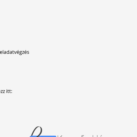
feladatvégzés
z itt: