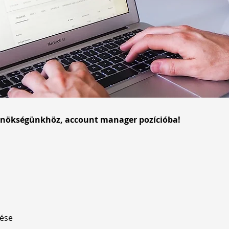
nökségünkhöz, account manager pozícióba!
lése