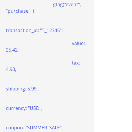
gtag("event",
"purchase", {
transaction_id: "T_12345",
value:
25.42,
tax:
4.90,
shipping: 5.99,
currency: "USD",
coupon: "SUMMER_SALE",