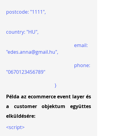
postcode: "1111",
country: "HU",
email:
"
edes.anna@gmail.hu
",
phone:
"
0670123456789
"
}
Példa az ecommerce event layer és
a customer objektum együttes
elküldésére:
<script>