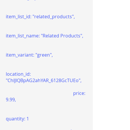
item_list_id: "related_products",
item_list_name: "Related Products",
item_variant: "green",
location_id:
"ChIJIQBpAG2ahYAR_6128GcTUEo",
price:
9.99,
quantity: 1