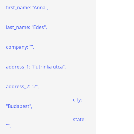
first_name: "Anna",
last_name: "Edes",
company: "",
address_1: "Futrinka utca",
address_2: "2",
city:
"Budapest",
state:
"",