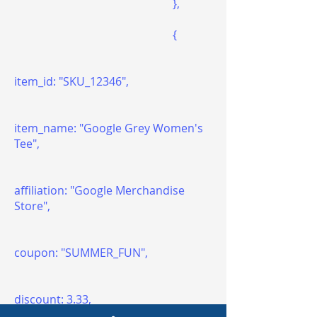
},
{
item_id: "SKU_12346",
item_name: "Google Grey Women's
Tee",
affiliation: "Google Merchandise
Store",
coupon: "SUMMER_FUN",
discount: 3.33,