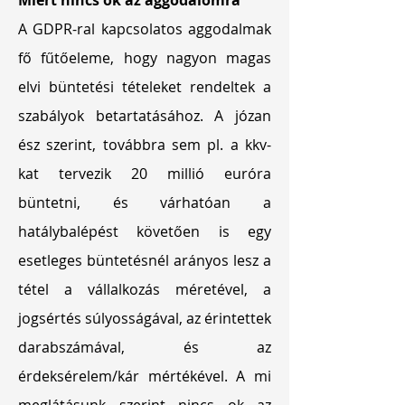
Miért nincs ok az aggodalomra
A GDPR-ral kapcsolatos aggodalmak
fő fűtőeleme, hogy nagyon magas
elvi büntetési tételeket rendeltek a
szabályok betartatásához. A józan
ész szerint, továbbra sem pl. a kkv-
kat tervezik 20 millió euróra
büntetni, és várhatóan a
hatálybalépést követően is egy
esetleges büntetésnél arányos lesz a
tétel a vállalkozás méretével, a
jogsértés súlyosságával, az érintettek
darabszámával, és az
érdeksérelem/kár mértékével. A mi