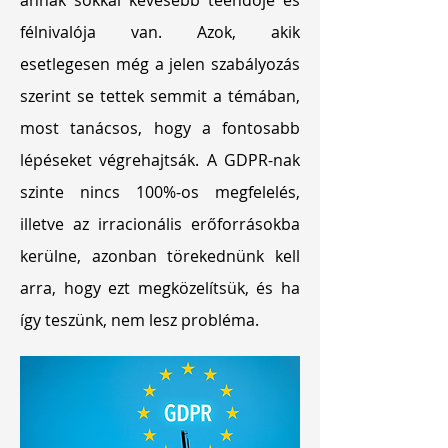
annak sokkal kevesebb teendője és
félnivalója van. Azok, akik
esetlegesen még a jelen szabályozás
szerint se tettek semmit a témában,
most tanácsos, hogy a fontosabb
lépéseket végrehajtsák. A GDPR-nak
szinte nincs 100%-os megfelelés,
illetve az irracionális erőforrásokba
kerülne, azonban törekednünk kell
arra, hogy ezt megközelítsük, és ha
így teszünk, nem lesz probléma.