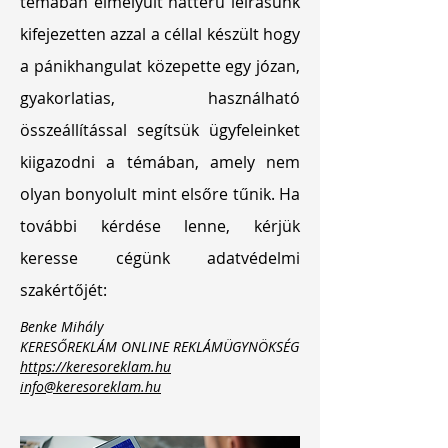
témában elmélyült hátterű leírásunk
kifejezetten azzal a céllal készült hogy
a pánikhangulat közepette egy józan,
gyakorlatias, használható
összeállítással segítsük ügyfeleinket
kiigazodni a témában, amely nem
olyan bonyolult mint elsőre tűnik. Ha
további kérdése lenne, kérjük
keresse cégünk adatvédelmi
szakértőjét:
Benke Mihály
KERESŐREKLÁM ONLINE REKLÁMÜGYNÖKSÉG
https://keresoreklam.hu
info@keresoreklam.hu