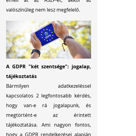
emeli át az ÁSZF-et, akkor az
valószínűleg nem lesz megfelelő.
A GDPR "két szentsége": jogalap,
tájékoztatás
Bármilyen adatkezeléssel
kapcsolatos 2 legfontosabb kérdés,
hogy van-e rá jogalapunk, és
megtörtént-e az érintett
tájékoztatása. Ami nagyon fontos,
hogy a GDPR rendelkezései alapján