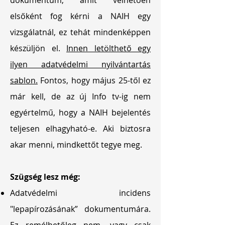
dokumentum, amit vélhetően
elsőként fog kérni a NAIH egy
vizsgálatnál, ez tehát mindenképpen
készüljön el.
Innen letölthető egy
ilyen adatvédelmi nyilvántartás
sablon.
Fontos, hogy május 25-től ez
már kell, de az új Info tv-ig nem
egyértelmű, hogy a NAIH bejelentés
teljesen elhagyható-e. Aki biztosra
akar menni, mindkettőt tegye meg.
Szügség lesz még:
Adatvédelmi incidens
"lepapírozásának” dokumentumára.