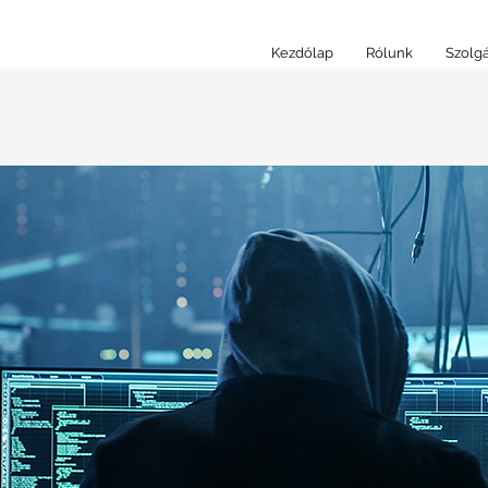
Kezdőlap
Rólunk
Szolgá
 BIZTONSÁG VÁLLALK