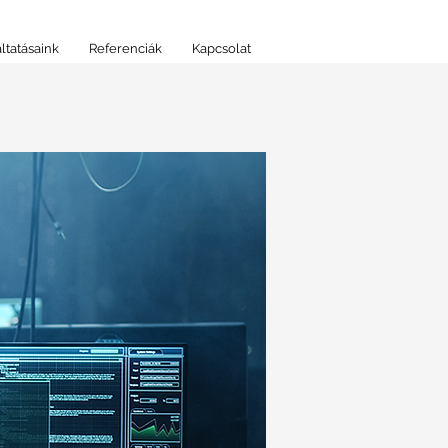
ltatásaink
Referenciák
Kapcsolat
OZÓKNAK